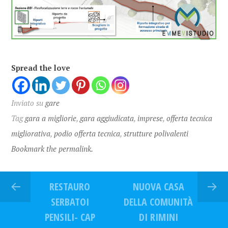
Spread the love
Inviato su
gare
Tag
gara a migliorie
,
gara aggiudicata
,
imprese
,
offerta tecnica
migliorativa
,
podio offerta tecnica
,
strutture polivalenti
Bookmark the permalink.
RESTAURO
NUOVA CASA
SERBATOI
DELLA COMUNITÀ
PENSILI- CAP
DI RIMINI