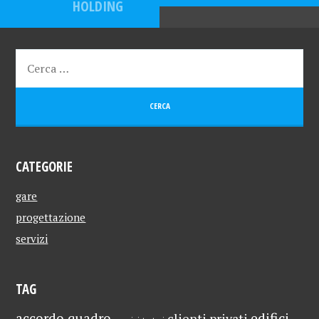
HOLDING
CATEGORIE
gare
progettazione
servizi
TAG
edifici
accordo quadro
clienti privati