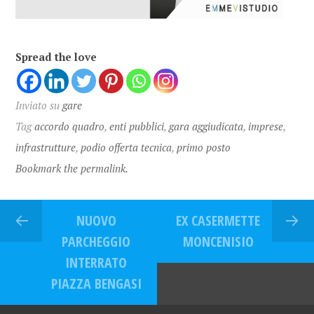
Spread the love
Inviato su
gare
Tag
accordo quadro
,
enti pubblici
,
gara aggiudicata
,
imprese
,
infrastrutture
,
podio offerta tecnica
,
primo posto
Bookmark the permalink.
NUOVO
EX CASERMETTE
PARCHEGGIO
MONCENISIO
INTERRATO
PIAZZA BENGASI