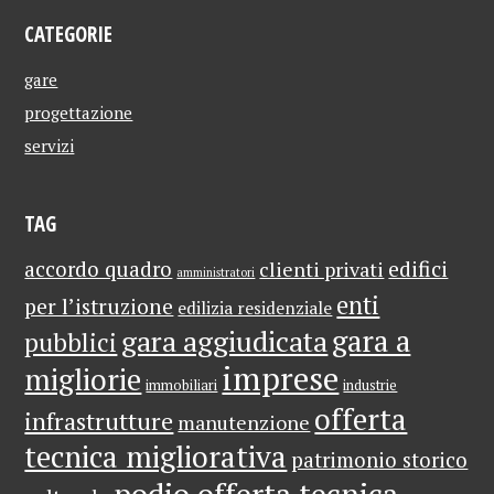
CATEGORIE
gare
progettazione
servizi
TAG
edifici
accordo quadro
clienti privati
amministratori
enti
per l’istruzione
edilizia residenziale
gara a
gara aggiudicata
pubblici
imprese
migliorie
immobiliari
industrie
offerta
infrastrutture
manutenzione
tecnica migliorativa
patrimonio storico
podio offerta tecnica