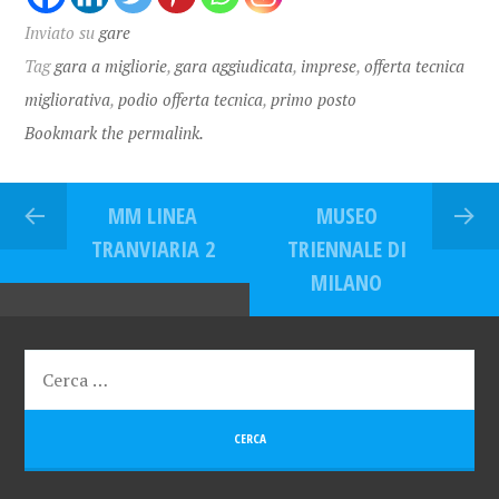
Inviato su
gare
Tag
gara a migliorie
,
gara aggiudicata
,
imprese
,
offerta tecnica
migliorativa
,
podio offerta tecnica
,
primo posto
Bookmark the permalink.
MM LINEA
MUSEO
TRANVIARIA 2
TRIENNALE DI
MILANO