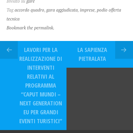
Inviato su
gare
Tag
accordo quadro
,
gara aggiudicata
,
imprese
,
podio offerta
tecnica
Bookmark the permalink.
LAVORI PER LA
LA SAPIENZA
REALIZZAZIONE DI
PIETRALATA
INTERVENTI
RELATIVI AL
PROGRAMMA
“CAPUT MUNDI –
NEXT GENERATION
EU PER GRANDI
EVENTI TURISTICI”