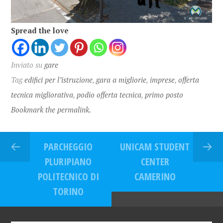
Spread the love
Inviato su
gare
Tag
edifici per l’istruzione
,
gara a migliorie
,
imprese
,
offerta
tecnica migliorativa
,
podio offerta tecnica
,
primo posto
Bookmark the permalink.
PARCHEGGIO
UNICAM STUDENT
PLURIPIANO
CENTER
POLITECNICO DI
CAMERINO
TORINO